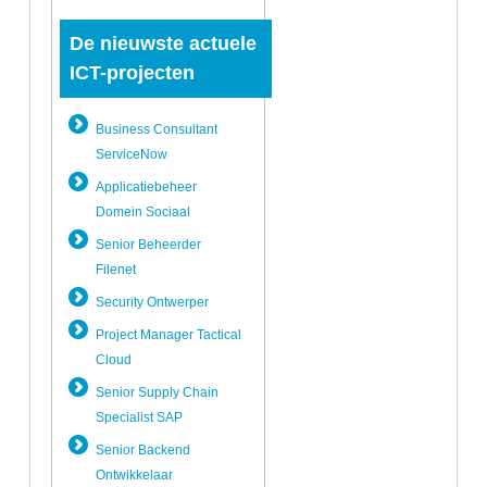
De nieuwste actuele
ICT-projecten
Business Consultant
ServiceNow
Applicatie­beheer
Domein Sociaal
Senior Beheerder
Filenet
Security Ontwerper
Project Manager Tactical
Cloud
Senior Supply Chain
Specialist SAP
Senior Backend
Ontwikkela­ar