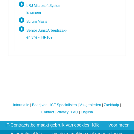
LRJ Microsoft System
Engineer
Scrum Master
Senior Jurist Arbeidszak­
en 3fte - IHP109
Informatie
|
Bedrijven
|
ICT Specialisten
|
Vakgebieden
|
Zoekhulp
|
Contact
|
Privacy
|
FAQ
|
English
IT-Contracts.be maakt gebruik van cookies. Klik
hier
voor meer
informatie of klik
hier
om deze melding niet meer te tonen.