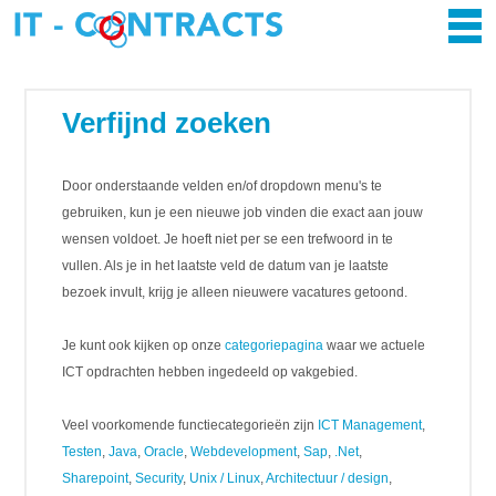
Verfijnd zoeken
Door onderstaande velden en/of dropdown menu's te
gebruiken, kun je een nieuwe job vinden die exact aan jouw
wensen voldoet. Je hoeft niet per se een trefwoord in te
vullen. Als je in het laatste veld de datum van je laatste
bezoek invult, krijg je alleen nieuwere vacatures getoond.
Je kunt ook kijken op onze
categoriepagina
waar we actuele
ICT opdrachten hebben ingedeeld op vakgebied.
Veel voorkomende functiecategorieën zijn
ICT Management
,
Testen
,
Java
,
Oracle
,
Webdevelopment
,
Sap
,
.Net
,
Sharepoint
,
Security
,
Unix / Linux
,
Architectuur / design
,