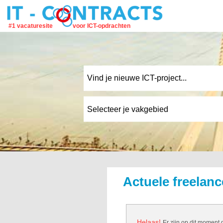
#1 vacaturesite
voor ICT-opdrachten
Actuele freelanc
Helaas!
Er zijn op dit moment