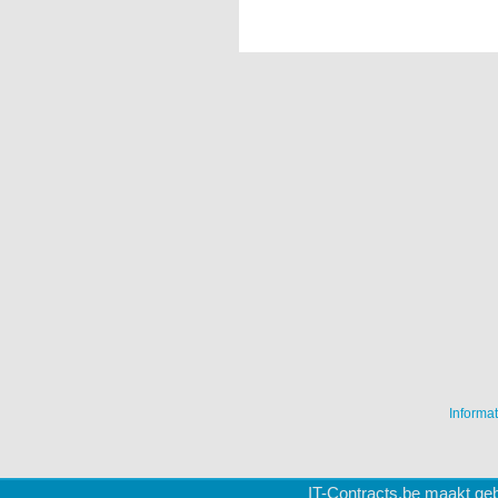
Informat
IT-Contracts.be maakt geb