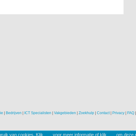
ie
|
Bedrijven
|
ICT Specialisten
|
Vakgebieden
|
Zoekhulp
|
Contact
|
Privacy
|
FAQ
ruik van cookies. Klik
hier
voor meer informatie of klik
hier
om deze me