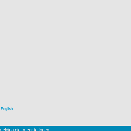
|
English
lding niet meer te tonen.