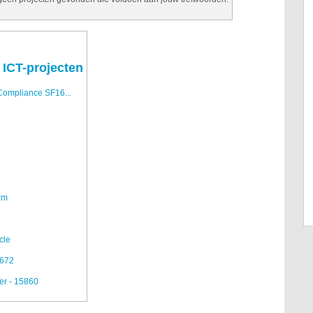
 ICT-projecten
Compliance SF16...
rm
cle
5672
er - 15860