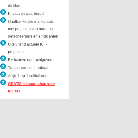
de klant
Privacy gewaarborgd
Onafhankelijke marktplaats
met projecten van bureaus,
detacheerders en eindklanten
Uitsluitend actuele ICT-
projecten
Exclusieve opdrachtgevers
Transparant en neutraal
Altijd 1-op-1 solliciteren
GRATIS lidmaatschap voor
ICT'ers