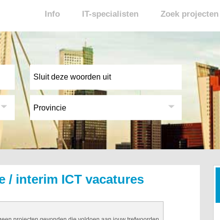
Info
IT-specialisten
Zoek projecten
e / interim ICT vacatures
 geen projecten gevonden die voldoen aan jouw trefwoorden.