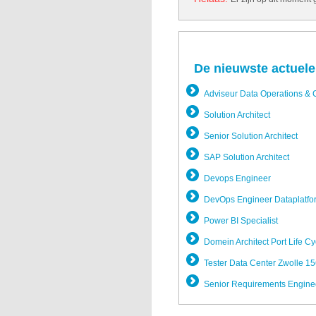
De nieuwste actuele
Adviseur Data Operations & 
Solution Architect
Senior Solution Architect
SAP Solution Architect
Devops Engineer
DevOps Engineer Dataplatfo­
Power BI Specialist
Domein Architect Port Life Cy
Tester Data Center Zwolle 1
Senior Requiremen­ts Engine