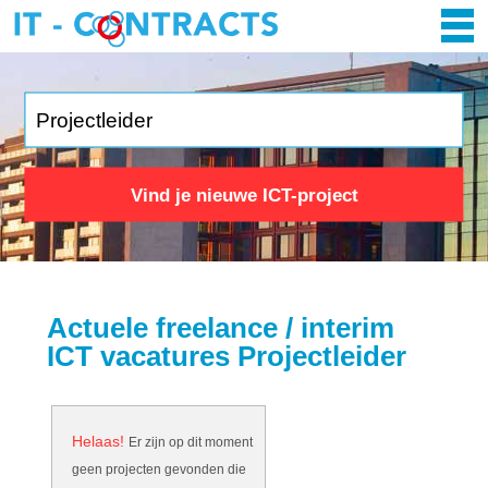
Vind je nieuwe ICT-project
Actuele freelance / interim
ICT vacatures Projectleider
Helaas!
Er zijn op dit moment
geen projecten gevonden die