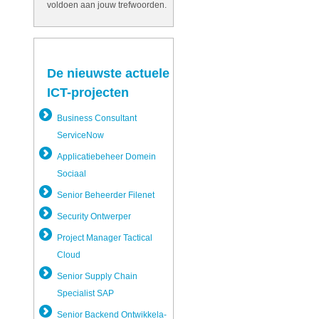
voldoen aan jouw trefwoorden.
De nieuwste actuele
ICT-projecten
Business Consultant
ServiceNow
Applicatie­beheer Domein
Sociaal
Senior Beheerder Filenet
Security Ontwerper
Project Manager Tactical
Cloud
Senior Supply Chain
Specialist SAP
Senior Backend Ontwikkela­