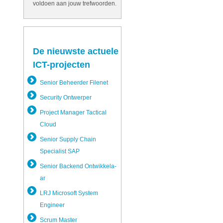
voldoen aan jouw trefwoorden.
De nieuwste actuele
ICT-projecten
Senior Beheerder Filenet
Security Ontwerper
Project Manager Tactical
Cloud
Senior Supply Chain
Specialist SAP
Senior Backend Ontwikkela­
ar
LRJ Microsoft System
Engineer
Scrum Master