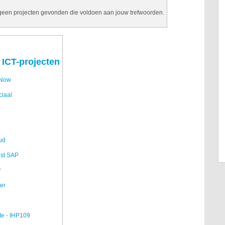
 geen projecten gevonden die voldoen aan jouw trefwoorden.
 ICT-projecten
eNow
ciaal
ud
ist SAP
r
er
fte - IHP109