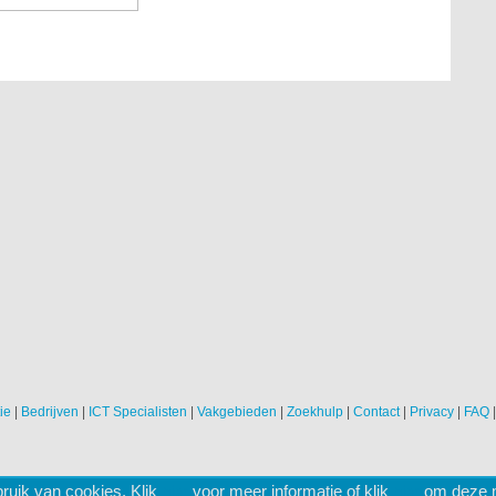
ie
|
Bedrijven
|
ICT Specialisten
|
Vakgebieden
|
Zoekhulp
|
Contact
|
Privacy
|
FAQ
ruik van cookies. Klik
hier
voor meer informatie of klik
hier
om deze me