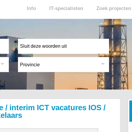
Info
IT-specialisten
Zoek projecten
e / interim ICT vacatures IOS /
elaars