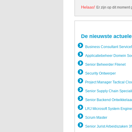
Helaas!
Er zijn op dit moment
De nieuwste actuele
Business Consultant Servic
Applicatie­beheer Domein So
Senior Beheerder Filenet
Security Ontwerper
Project Manager Tactical Clo
Senior Supply Chain Special
Senior Backend Ontwikkela­a
LRJ Microsoft System Engine
Scrum Master
Senior Jurist Arbeidszak­en 3