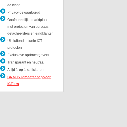
de klant
Privacy gewaarborgd
Onafhankelijke marktplaats
met projecten van bureaus,
detacheerders en eindklanten
Uitsluitend actuele ICT-
projecten
Exclusieve opdrachtgevers
Transparant en neutraal
Altijd 1-op-1 solliciteren
GRATIS lidmaatschap voor
ICT'ers