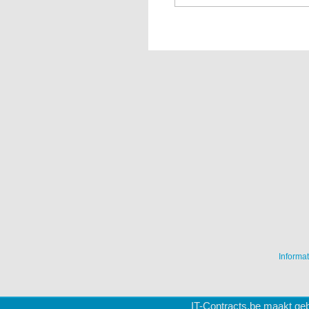
Informat
IT-Contracts.be maakt geb