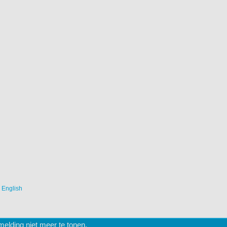
|
English
lding niet meer te tonen.