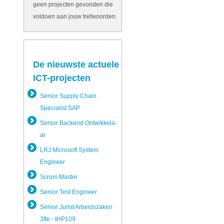
geen projecten gevonden die
voldoen aan jouw trefwoorden.
De nieuwste actuele
ICT-projecten
Senior Supply Chain
Specialist SAP
Senior Backend Ontwikkela­
ar
LRJ Microsoft System
Engineer
Scrum Master
Senior Test Engineer
Senior Jurist Arbeidszak­en
3fte - IHP109