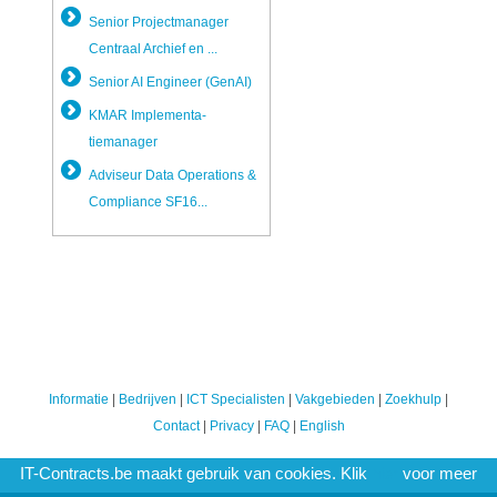
Senior Projectman­ager
Centraal Archief en ...
Senior AI Engineer (GenAI)
KMAR Implementa­
tiemanager
Adviseur Data Operations &
Compliance SF16...
Informatie
|
Bedrijven
|
ICT Specialisten
|
Vakgebieden
|
Zoekhulp
|
Contact
|
Privacy
|
FAQ
|
English
IT-Contracts.be maakt gebruik van cookies. Klik
hier
voor meer