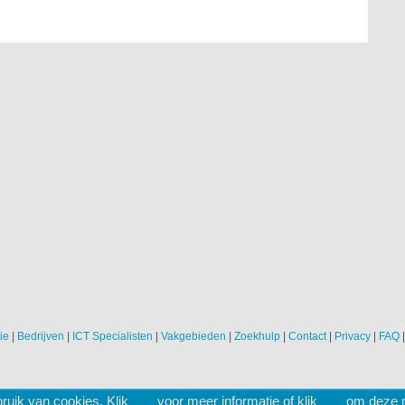
ie
|
Bedrijven
|
ICT Specialisten
|
Vakgebieden
|
Zoekhulp
|
Contact
|
Privacy
|
FAQ
ruik van cookies. Klik
hier
voor meer informatie of klik
hier
om deze me