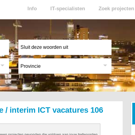
Info
IT-specialisten
Zoek projecten
e / interim ICT vacatures 106
 geen projecten gevonden die voldoen aan jouw trefwoorden.