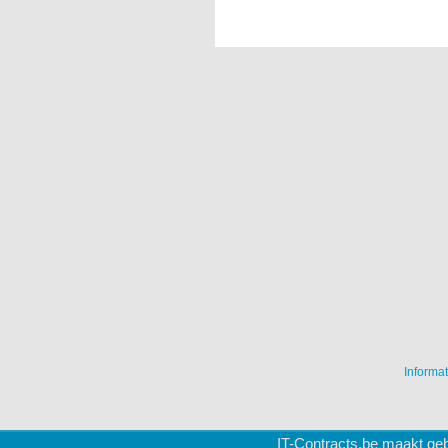
Informat
IT-Contracts.be maakt geb