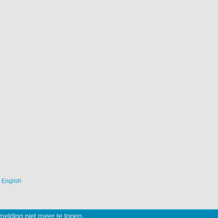
|
English
lding niet meer te tonen.