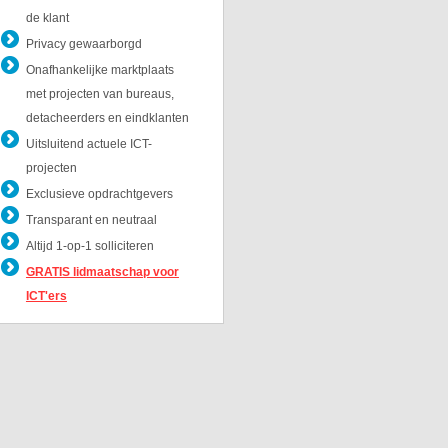
de klant
Privacy gewaarborgd
Onafhankelijke marktplaats
met projecten van bureaus,
detacheerders en eindklanten
Uitsluitend actuele ICT-
projecten
Exclusieve opdrachtgevers
Transparant en neutraal
Altijd 1-op-1 solliciteren
GRATIS lidmaatschap voor
ICT'ers