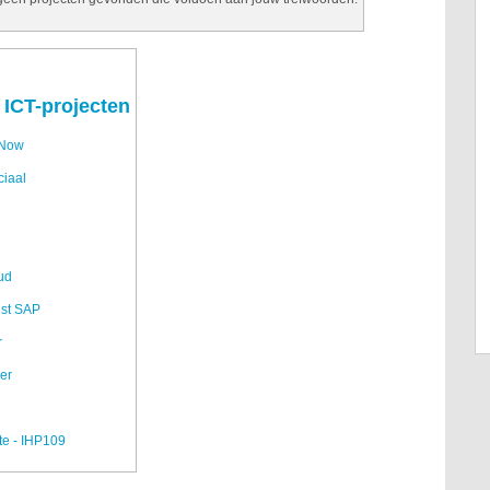
 ICT-projecten
eNow
ciaal
ud
ist SAP
r
er
fte - IHP109