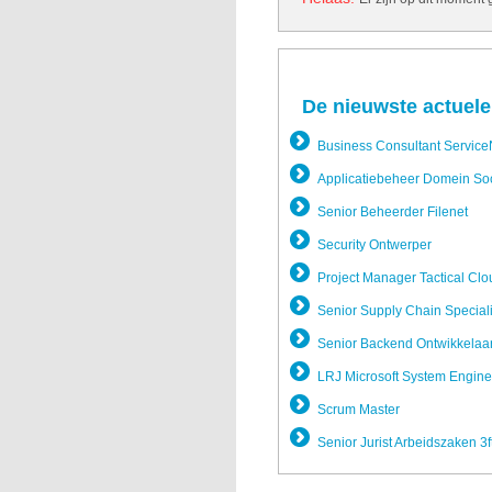
De nieuwste actuele
Business Consultant Servic
Applicatie­beheer Domein So
Senior Beheerder Filenet
Security Ontwerper
Project Manager Tactical Clo
Senior Supply Chain Special
Senior Backend Ontwikkela­a
LRJ Microsoft System Engine
Scrum Master
Senior Jurist Arbeidszak­en 3