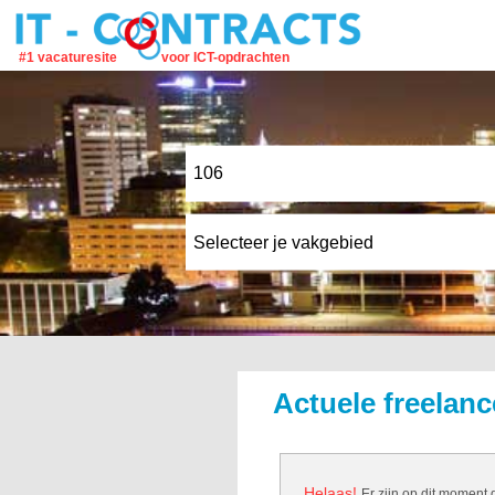
#1 vacaturesite
voor ICT-opdrachten
Actuele freelanc
Helaas!
Er zijn op dit moment