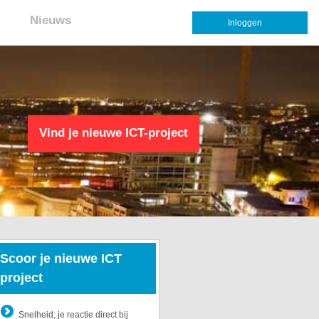
Nieuws
Inloggen
Vind je nieuwe ICT-project
Scoor je nieuwe ICT
project
Snelheid; je reactie direct bij