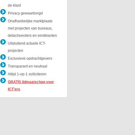
de klant
Privacy gewaarborgd
Onafhankelijke marktplaats
met projecten van bureaus,
detacheerders en eindklanten
Uitsluitend actuele ICT-
projecten
Exclusieve opdrachtgevers
Transparant en neutraal
Altijd 1-op-1 solliciteren
GRATIS lidmaatschap voor
ICT'ers