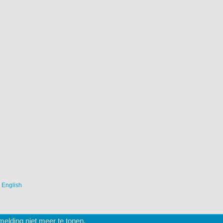
|
English
lding niet meer te tonen.