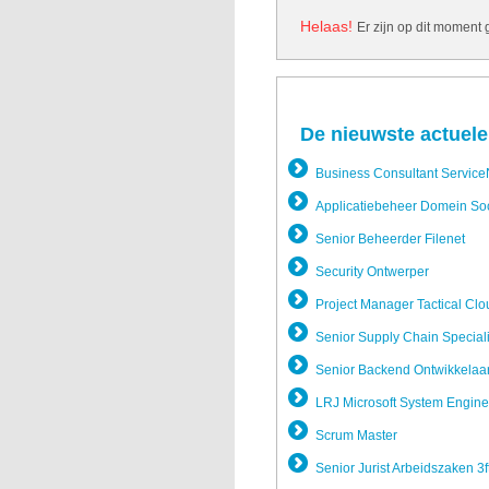
Helaas!
Er zijn op dit moment
De nieuwste actuele
Business Consultant Servic
Applicatie­beheer Domein So
Senior Beheerder Filenet
Security Ontwerper
Project Manager Tactical Clo
Senior Supply Chain Special
Senior Backend Ontwikkela­a
LRJ Microsoft System Engine
Scrum Master
Senior Jurist Arbeidszak­en 3