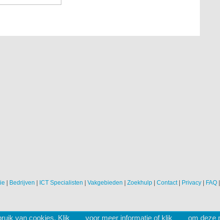
ie
|
Bedrijven
|
ICT Specialisten
|
Vakgebieden
|
Zoekhulp
|
Contact
|
Privacy
|
FAQ
ruik van cookies. Klik
hier
voor meer informatie of klik
hier
om deze me