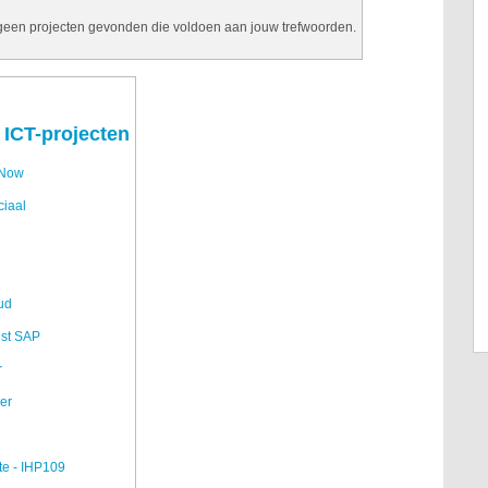
 geen projecten gevonden die voldoen aan jouw trefwoorden.
 ICT-projecten
eNow
ciaal
ud
ist SAP
r
er
fte - IHP109