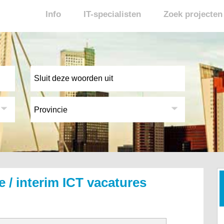
Info
IT-specialisten
Zoek projecten
e / interim ICT vacatures