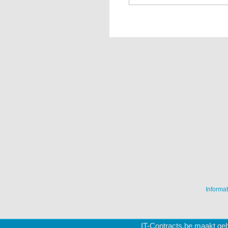
Informat
IT-Contracts.be maakt geb