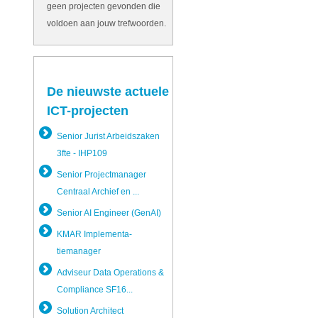
geen projecten gevonden die
voldoen aan jouw trefwoorden.
De nieuwste actuele
ICT-projecten
Senior Jurist Arbeidszak­en
3fte - IHP109
Senior Projectman­ager
Centraal Archief en ...
Senior AI Engineer (GenAI)
KMAR Implementa­
tiemanager
Adviseur Data Operations &
Compliance SF16...
Solution Architect