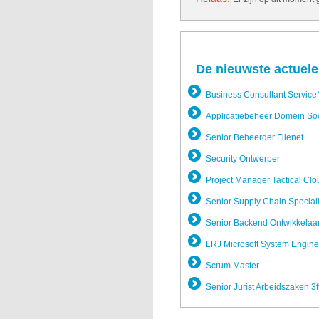
De nieuwste actuele
Business Consultant Servic
Applicatie­beheer Domein So
Senior Beheerder Filenet
Security Ontwerper
Project Manager Tactical Clo
Senior Supply Chain Special
Senior Backend Ontwikkela­a
LRJ Microsoft System Engine
Scrum Master
Senior Jurist Arbeidszak­en 3