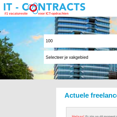
#1 vacaturesite
voor ICT-opdrachten
Actuele freelanc
Helaas!
Er zijn op dit moment