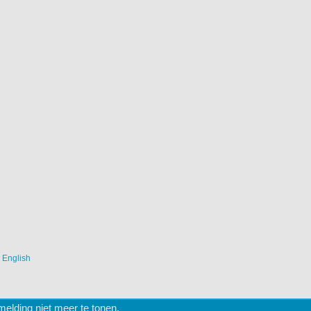
|
English
lding niet meer te tonen.