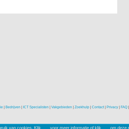
ie
|
Bedrijven
|
ICT Specialisten
|
Vakgebieden
|
Zoekhulp
|
Contact
|
Privacy
|
FAQ
ruik van cookies. Klik
hier
voor meer informatie of klik
hier
om deze me