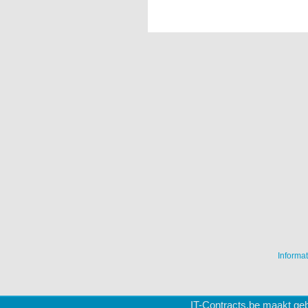
Informat
IT-Contracts.be maakt geb