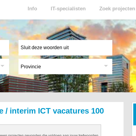
Info
IT-specialisten
Zoek projecten
e / interim ICT vacatures 100
 geen projecten gevonden die voldoen aan jouw trefwoorden.