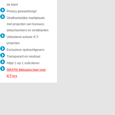
de klant
Privacy gewaarborgd
Onafhankelijke marktplaats
met projecten van bureaus,
detacheerders en eindklanten
Uitsluitend actuele ICT-
projecten
Exclusieve opdrachtgevers
Transparant en neutraal
Altijd 1-op-1 solliciteren
GRATIS lidmaatschap voor
ICT'ers