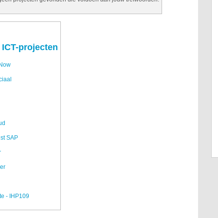
 ICT-projecten
eNow
ciaal
ud
ist SAP
r
er
fte - IHP109