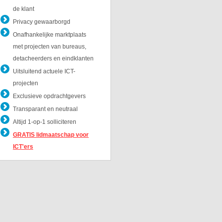
de klant
Privacy gewaarborgd
Onafhankelijke marktplaats
met projecten van bureaus,
detacheerders en eindklanten
Uitsluitend actuele ICT-
projecten
Exclusieve opdrachtgevers
Transparant en neutraal
Altijd 1-op-1 solliciteren
GRATIS lidmaatschap voor
ICT'ers