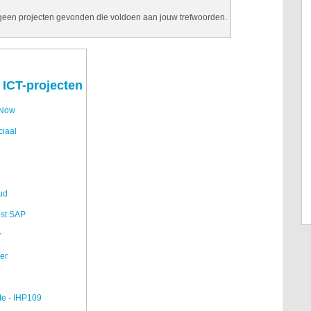
 geen projecten gevonden die voldoen aan jouw trefwoorden.
 ICT-projecten
eNow
ciaal
ud
ist SAP
r
er
fte - IHP109