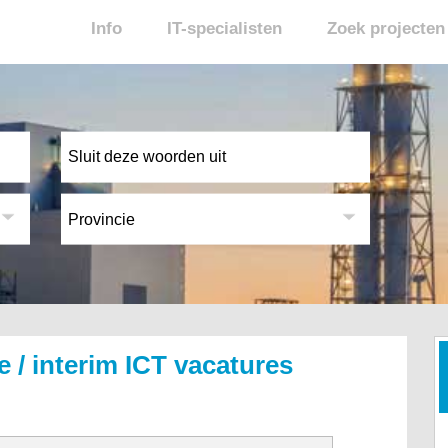
Info
IT-specialisten
Zoek projecten
e / interim ICT vacatures