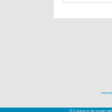
Informat
IT-Contracts.be maakt geb