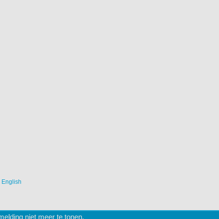
|
English
lding niet meer te tonen.