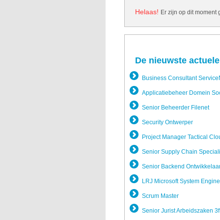
Helaas!
Er zijn op dit moment
De nieuwste actuele
Business Consultant Servic
Applicatie­beheer Domein So
Senior Beheerder Filenet
Security Ontwerper
Project Manager Tactical Clo
Senior Supply Chain Special
Senior Backend Ontwikkela­a
LRJ Microsoft System Engine
Scrum Master
Senior Jurist Arbeidszak­en 3