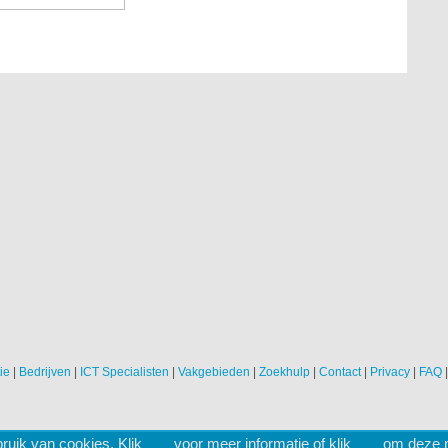
ie
|
Bedrijven
|
ICT Specialisten
|
Vakgebieden
|
Zoekhulp
|
Contact
|
Privacy
|
FAQ
ruik van cookies. Klik
hier
voor meer informatie of klik
hier
om deze me